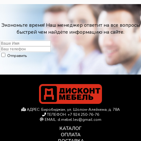
Экономьте время! Наш менеджер ответит на все вопросы
быстрей чем найдёте информацию на сайте.
Отправить
АДРЕС:
Биробиджан, ул. Шолом-Алейхема, д. 78А
ТЕЛЕФОН:
+7 924 250-76-76
EMAIL:
d.mebel.les@gmail.com
КАТАЛОГ
ОПЛАТА
ДОСТАВКА