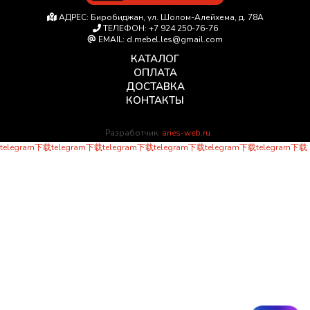
АДРЕС:
Биробиджан, ул. Шолом-Алейхема, д. 78А
ТЕЛЕФОН:
+7 924 250-76-76
EMAIL:
d.mebel.les@gmail.com
КАТАЛОГ
ОПЛАТА
ДОСТАВКА
КОНТАКТЫ
Разработчик:
aries-web.ru
telegram下载
telegram下载
telegram下载
telegram下载
telegram下载
telegram下载