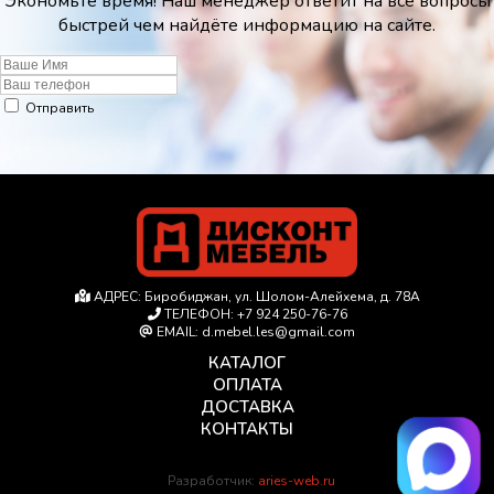
Экономьте время! Наш менеджер ответит на все вопросы
быстрей чем найдёте информацию на сайте.
Отправить
АДРЕС:
Биробиджан, ул. Шолом-Алейхема, д. 78А
ТЕЛЕФОН:
+7 924 250-76-76
EMAIL:
d.mebel.les@gmail.com
КАТАЛОГ
ОПЛАТА
ДОСТАВКА
КОНТАКТЫ
Разработчик:
aries-web.ru